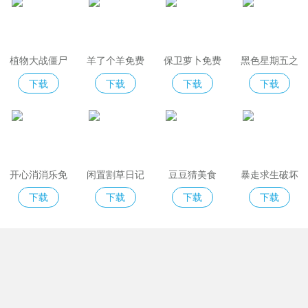
植物大战僵尸
羊了个羊免费
保卫萝卜免费
黑色星期五之
2免费版
版
夜indiecross
下载
下载
下载
下载
开心消消乐免
闲置割草日记
豆豆猜美食
暴走求生破坏
费版
模拟器
下载
下载
下载
下载