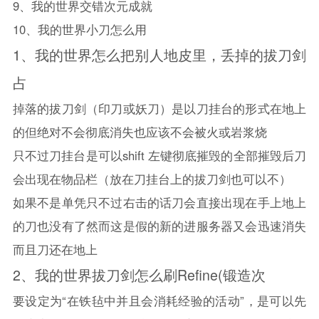
9、
我的世界
交错次元成就
10、
我的世界
小刀怎么用
1、
我的世界
怎么把别人地皮里，丢掉的拔刀剑
占
掉落的拔刀剑（印刀或妖刀）是以刀挂台的形式在地上
的但绝对不会彻底消失也应该不会被火或岩浆烧
只不过刀挂台是可以shift 左键彻底摧毁的全部摧毁后刀
会出现在物品栏（放在刀挂台上的拔刀剑也可以不）
如果不是单凭只不过右击的话刀会直接出现在手上地上
的刀也没有了然而这是假的新的进服务器又会迅速消失
而且刀还在地上
2、
我的世界
拔刀剑怎么刷Refine(锻造次
要设定为“在铁毡中并且会消耗经验的活动”，是可以先