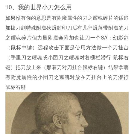
10、
我的世界
小刀怎么用
如果没有你的意思是有附魔属性的刀之耀魂碎片的话追
加拔刀剑特殊附魔砍爆封印刀后有几率爆落带附魔的刀
之耀魂碎片但力量附魔会附加也让刀一个SA：幻影剑
（鼠标中键）远程攻击下面是使用方法做一个刀挂台
（手里刀之耀魂或小团刀之耀魂对着栅栏潜行 鼠标右
键）把刀放上来（那着刀对刀挂台鼠标右键）结果拿著
有附魔属性的小团刀之耀魂对放在刀挂台上的刀潜行
鼠标右键