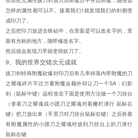
而后把无属性拔刀剑放入后附魔台中并且附魔，随便选
怎样的属性都可以不。接着我们1就发现我们的剑都变
成印刀了。
之后把印刀放进去铁砧中，在里面是可以改名字的，里
面有光标的地方，随即修改名字。
然后就会发现刀早就变得妖刀了。
9、
我的世界
交错次元成就
拔刀剑特殊附魔砍爆封印刀后有几率掉落内带附魔的刀
之耀魂碎片不过力量附魔会额外却让刀一个SA：幻影
剑（鼠标中键）远程攻击下面是使用方法做一个刀挂台
（拿着刀之耀魂或小团刀之耀魂对着栅栏潜行 鼠标右
键）把刀放出来（手里刀对刀挂台鼠标右键）之后拎着
有附魔属性的小团刀之耀魂对放到刀挂台上的刀潜行
鼠标右键