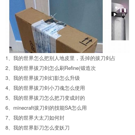
1、
我的世界
怎么把别人地皮里，丢掉的拔刀剑占
2、
我的世界
拔刀剑怎么刷Refine(锻造次
3、
我的世界
拔刀剑幻影怎么升级
4、
我的世界
拔刀剑小刀魂怎么使用
5、
我的世界
拔刀怎么把刀变成封的
6、
minecraft拔刀剑的技能SA怎么用
7、
我的世界
大太刀如何封
8、
我的世界
影刀怎么变妖刀