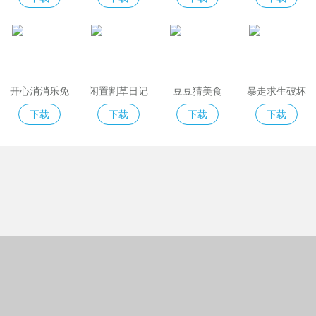
开心消消乐免
闲置割草日记
豆豆猜美食
暴走求生破坏
费版
模拟器
下载
下载
下载
下载
Copyright © 2018-2022绿城格夫下载站
(https://www.greencitygolf.com.cn).All Rights Reserved
京ICP备09038726号-1