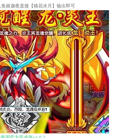
人鱼姬迦夜直接【镜花水月】输出即可
帝国官方安卓版v1.0.2