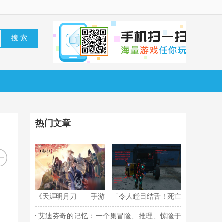
热门文章
《天涯明月刀——手游
「令人瞠目结舌！死亡
神威论剑，怎样打？教
搁浅卡车长途型3图纸
艾迪芬奇的记忆：一个集冒险、推理、惊险于