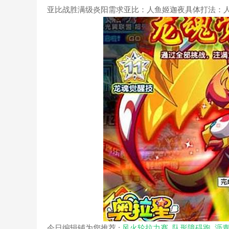
亚比战胜满级炎阳需求亚比：人鱼姬迦夜具体打法：
今日编辑铺为您推荐 :
风火轮拉力赛
队形障碍跑
沥青