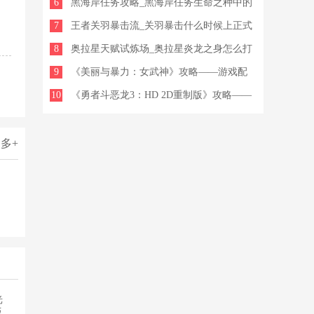
6
黑海岸任务攻略_黑海岸任务生命之种中的
7
大地之种在哪
王者关羽暴击流_关羽暴击什么时候上正式
8
服
奥拉星天赋试炼场_奥拉星炎龙之身怎么打
9
《美丽与暴力：女武神》攻略——游戏配
10
置要求介绍
《勇者斗恶龙3：HD 2D重制版》攻略——
冥想技能特点介绍
多+