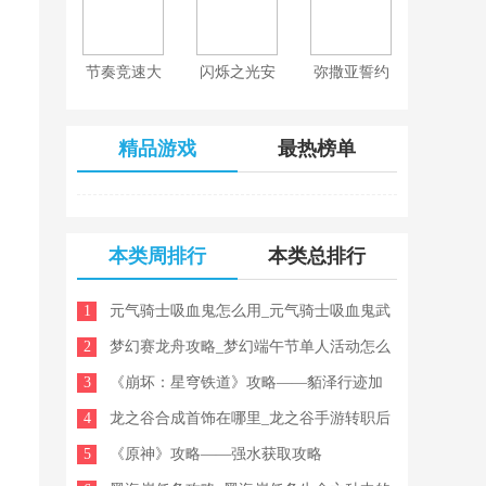
节奏竞速大
闪烁之光安
弥撒亚誓约
师
卓正式版
游戏
精品游戏
最热榜单
本类周排行
本类总排行
1
元气骑士吸血鬼怎么用_元气骑士吸血鬼武
2
器
梦幻赛龙舟攻略_梦幻端午节单人活动怎么
3
做
《崩坏：星穹铁道》攻略——貊泽行迹加
4
点分析
龙之谷合成首饰在哪里_龙之谷手游转职后
5
装备会变么
《原神》攻略——强水获取攻略