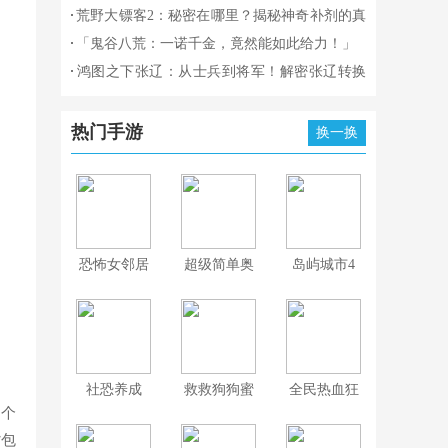
你一手驾驭！》
竟然被解锁！」
一身的游戏，完成全剧情的挑战！
荒野大镖客2：秘密在哪里？揭秘神奇补剂的真
正配方！
「鬼谷八荒：一诺千金，竟然能如此给力！」
鸿图之下张辽：从士兵到将军！解密张辽转换
兵种的奥秘！
热门手游
换一换
恐怖女邻居
超级简单奥
岛屿城市4
比
模拟人生大
亨
社恐养成
救救狗狗蜜
全民热血狂
3个
蜂游戏
飙
背包