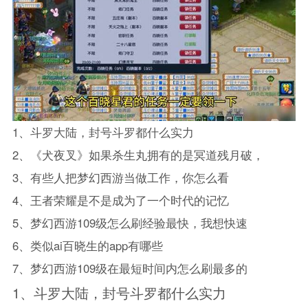
1、
斗罗大陆
，封号斗罗都什么实力
2、
《犬夜叉》如果杀生丸拥有的是冥道残月破，
3、
有些人把梦幻西游当做工作，你怎么看
4、
王者荣耀
是不是成为了一个时代的记忆
5、
梦幻西游109级怎么刷经验最快，我想快速
6、
类似ai百晓生的app有哪些
7、
梦幻西游109级在最短时间内怎么刷最多的
1、
斗罗大陆
，封号斗罗都什么实力